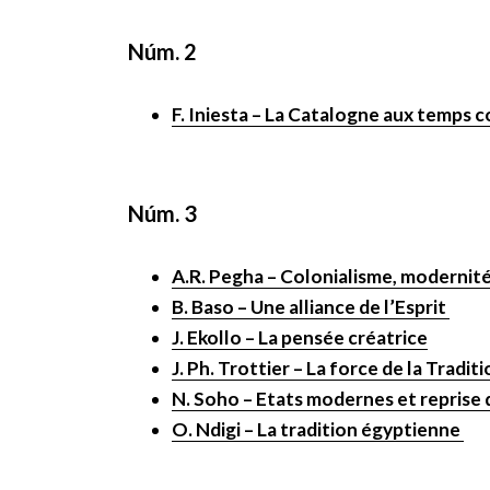
Núm. 2
F. Iniesta – La Catalogne aux temps 
Núm. 3
A.R. Pegha – Colonialisme, modernité
B. Baso – Une alliance de l’Esprit
J. Ekollo – La pensée créatrice
J. Ph. Trottier – La force de la Tradit
N. Soho – Etats modernes et reprise 
O. Ndigi – La tradition égyptienne