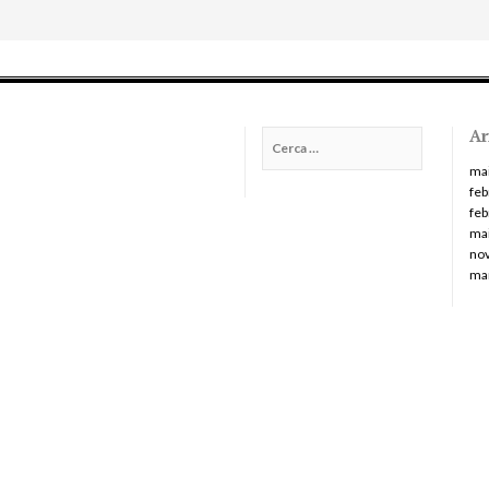
Ar
Cerca:
ma
feb
feb
ma
no
ma