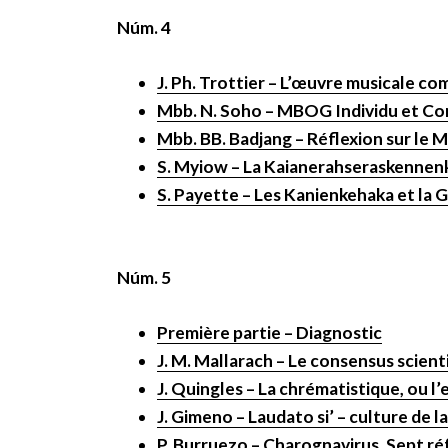
Núm. 4
J. Ph. Trottier – L’œuvre musicale 
Mbb. N. Soho – MBOG Individu et C
Mbb. BB. Badjang – Réflexion sur le M
S. Myiow – La Kaianerahseraskennenk
S. Payette – Les Kanienkehaka et la G
Núm. 5
Première partie – Diagnostic
J. M. Mallarach – Le consensus scien
J. Quingles – La chrématistique, ou 
J. Gimeno – Laudato si’ – culture de la
P. Burruezo – Charognavirus. Sept réf