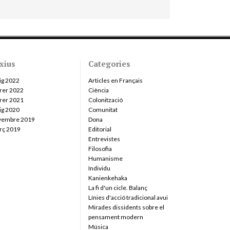
xius
Categories
ig 2022
Articles en Français
rer 2022
Ciència
rer 2021
Colonització
ig 2020
Comunitat
vembre 2019
Dona
rç 2019
Editorial
Entrevistes
Filosofia
Humanisme
Individu
Kanienkehaka
La fi d'un cicle. Balanç
Línies d'acció tradicional avui
Mirades dissidents sobre el
pensament modern
Música