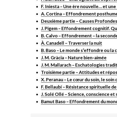
F. Iniesta – Une ère nouvelle… et u
A. Cortina – Effondrement posthume.
Deuxième partie – Causes Profonde
J. Pigem – Effondrement cognitif. Qu
B. Calvo – Effondrement – la seconde
À. Canadell – Traverser la nuit
B. Baso – Le monde s’effondre ou la c
J. M. Gràcia – Nature bien-aimée
J. M. Mallarach – Eschatologies tradit
Troisième partie – Attitudes et répo
X. Peranau – Le cœur du soin, le soin
F. Bellaubí – Résistance spirituelle d
J. Solé Ollé – Science, conscience et 
Bamut Baso – Effondrement du mon