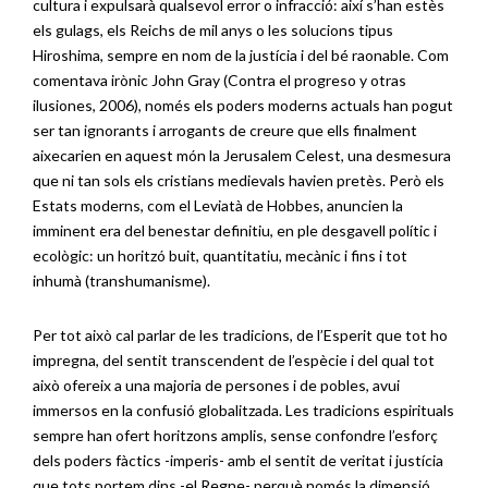
cultura i expulsarà qualsevol error o infracció: així s’han estès
els gulags, els Reichs de mil anys o les solucions tipus
Hiroshima, sempre en nom de la justícia i del bé raonable. Com
comentava irònic John Gray (Contra el progreso y otras
ilusiones, 2006), només els poders moderns actuals han pogut
ser tan ignorants i arrogants de creure que ells finalment
aixecarien en aquest món la Jerusalem Celest, una desmesura
que ni tan sols els cristians medievals havien pretès. Però els
Estats moderns, com el Leviatà de Hobbes, anuncien la
imminent era del benestar definitiu, en ple desgavell polític i
ecològic: un horitzó buit, quantitatiu, mecànic i fins i tot
inhumà (transhumanisme).
Per tot això cal parlar de les tradicions, de l’Esperit que tot ho
impregna, del sentit transcendent de l’espècie i del qual tot
això ofereix a una majoria de persones i de pobles, avui
immersos en la confusió globalitzada. Les tradicions espirituals
sempre han ofert horitzons amplis, sense confondre l’esforç
dels poders fàctics -imperis- amb el sentit de veritat i justícia
que tots portem dins -el Regne- perquè només la dimensió