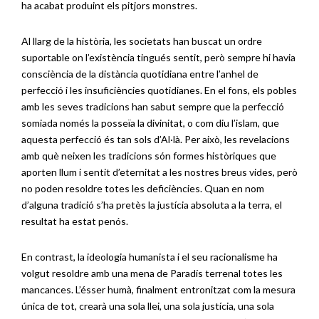
ha acabat produint els pitjors monstres.
Al llarg de la història, les societats han buscat un ordre
suportable on l’existència tingués sentit, però sempre hi havia
consciència de la distància quotidiana entre l’anhel de
perfecció i les insuficiències quotidianes. En el fons, els pobles
amb les seves tradicions han sabut sempre que la perfecció
somiada només la posseïa la divinitat, o com diu l’islam, que
aquesta perfecció és tan sols d’Al·là. Per això, les revelacions
amb què neixen les tradicions són formes històriques que
aporten llum i sentit d’eternitat a les nostres breus vides, però
no poden resoldre totes les deficiències. Quan en nom
d’alguna tradició s’ha pretès la justícia absoluta a la terra, el
resultat ha estat penós.
En contrast, la ideologia humanista i el seu racionalisme ha
volgut resoldre amb una mena de Paradís terrenal totes les
mancances. L’ésser humà, finalment entronitzat com la mesura
única de tot, crearà una sola llei, una sola justícia, una sola