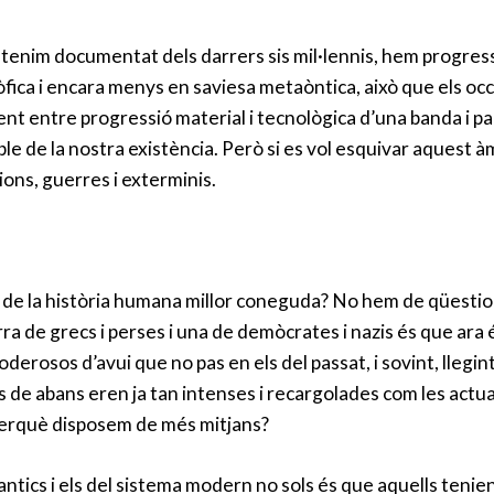
e tenim documentat dels darrers sis mil·lennis, hem progres
sòfica i encara menys en saviesa metaòntica, això que els o
nt entre progressió material i tecnològica d’una banda i pa
ble de la nostra existència. Però si es vol esquivar aquest à
cions, guerres i exterminis.
, de la història humana millor coneguda? No hem de qüestio
ra de grecs i perses i una de demòcrates i nazis és que ara 
derosos d’avui que no pas en els del passat, i sovint, llegi
s de abans eren ja tan intenses i recargolades com les actua
perquè disposem de més mitjans?
antics i els del sistema modern no sols és que aquells tenie