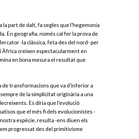
la part de dalt, fa segles que l’hegemonia
da. En geografia, només cal fer la prova de
ercator -la clàssica, feta des del nord- per
d i Àfrica creixen espectacularment en
ermina en bona mesura el resultat que
nia de transformacions que va d’inferior a
sempre de la simplicitat originària a una
creixents. Es diria que l’evolució
tisos que el més fi dels evolucionistes -
 nostra espècie, resulta -ens diuen els
em progressat des del primitivisme