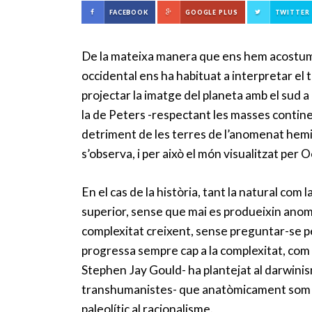
FACEBOOK
GOOGLE PLUS
TWITTER
De la mateixa manera que ens hem acostumat
occidental ens ha habituat a interpretar el 
projectar la imatge del planeta amb el sud a 
la de Peters -respectant les masses contine
detriment de les terres de l’anomenat hemis
s’observa, i per això el món visualitzat per O
En el cas de la història, tant la natural com
superior, sense que mai es produeixin anomal
complexitat creixent, sense preguntar-se pe
progressa sempre cap a la complexitat, com 
Stephen Jay Gould- ha plantejat al darwinisme
transhumanistes- que anatòmicament som un 
paleolític al racionalisme.