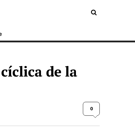
e
cíclica de la
0