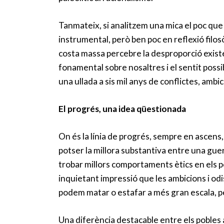
Tanmateix, si analitzem una mica el poc qu
instrumental, però ben poc en reflexió filo
costa massa percebre la desproporció existe
fonamental sobre nosaltres i el sentit possi
una ullada a sis mil anys de conflictes, ambi
El progrés, una idea qüestionada
On és la línia de progrés, sempre en ascens
potser la millora substantiva entre una guer
trobar millors comportaments ètics en els po
inquietant impressió que les ambicions i odi
podem matar o estafar a més gran escala, 
Una diferència destacable entre els pobles 