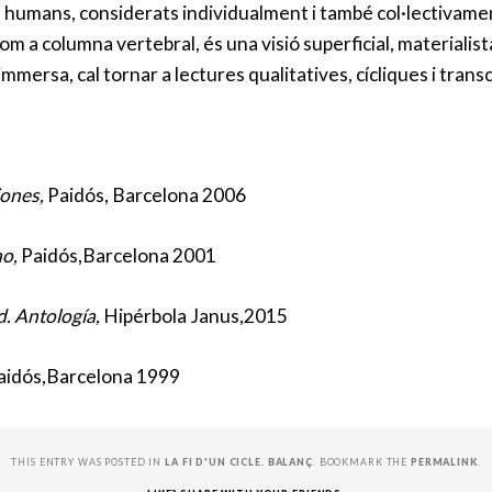
humans, considerats individualment i també col·lectivament, s
om a columna vertebral, és una visió superficial, materialis
 immersa, cal tornar a lectures qualitatives, cícliques i tran
iones,
Paidós, Barcelona 2006
no,
Paidós,Barcelona 2001
d. Antología,
Hipérbola Janus,2015
aidós,Barcelona 1999
THIS ENTRY WAS POSTED IN
LA FI D'UN CICLE. BALANÇ
. BOOKMARK THE
PERMALINK
.