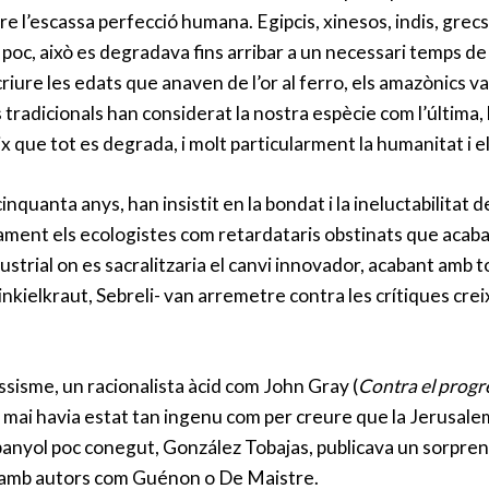
l’escassa perfecció humana. Egipcis, xinesos, indis, grecs
 poc, això es degradava fins arribar a un necessari temps de
scriure les edats que anaven de l’or al ferro, els amazònics 
s tradicionals han considerat la nostra espècie com l’última,
ix que tot es degrada, i molt particularment la humanitat i el
quanta anys, han insistit en la bondat i la ineluctabilitat de
ment els ecologistes com retardataris obstinats que acabar
dustrial on es sacralitzaria el canvi innovador, acabant amb 
nkielkraut, Sebreli- van arremetre contra les crítiques cre
sisme, un racionalista àcid com John Gray (
Contra el progre
- mai havia estat tan ingenu com per creure que la Jerusale
spanyol poc conegut, González Tobajas, publicava un sorpre
ínia amb autors com Guénon o De Maistre.