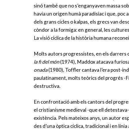
sinó també que no s’enganyaven massa sobre 
havia un origen humà paradisíac i que, poc a
dels grans cicles o kalpas, els grecs van de
còndor a la formiga: en general, les culture
La visió cíclica de la història humana recone
Molts autors progressistes, en els darrers cin
la fi del món
(1974), Maddox atacava furiosa
onada
(1980), Toffler cantava l’era post-in
paulatinament, molts teòrics del progrés -Fi
destructiva.
En confrontació amb els cantors del progres
el cristianisme medieval -que ell detestava
existència. Pels mateixos anys, un autor e
des d’una òptica cíclica, tradicional i en l