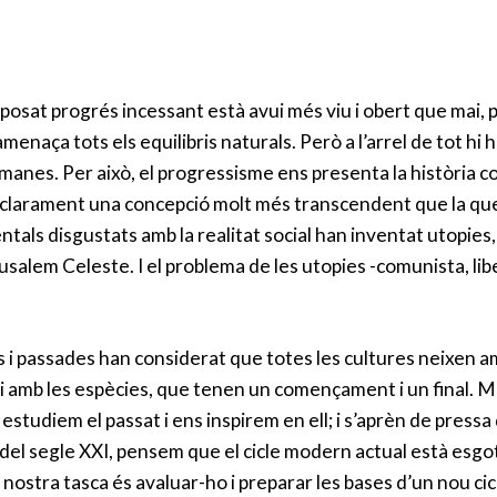
osat progrés incessant està avui més viu i obert que mai, pe
menaça tots els equilibris naturals. Però a l’arrel de tot hi 
umanes. Per això, el progressisme ens presenta la història c
 clarament una concepció molt més transcendent que la que
ntals disgustats amb la realitat social han inventat utopies
erusalem Celeste. I el problema de les utopies -comunista, libe
s i passades han considerat que totes les cultures neixen amb
amb les espècies, que tenen un començament i un final. Mai
estudiem el passat i ens inspirem en ell; i s’aprèn de press
s del segle XXI, pensem que el cicle modern actual està esgot
a nostra tasca és avaluar-ho i preparar les bases d’un nou ci