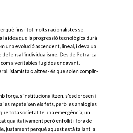
rquè fins i tot molts racionalistes se
ha la idea que la progressió tecnològica durà
om una evolució ascendent, lineal, i devalua
 defensa l’individualisme. Des de Petrarca
, com a veritables fugides endavant,
ral, islamista o altres- és que solen complir-
 força, s’institucionalitzen, s’esclerosen i
 es repeteixen els fets, però les analogies
a que tota societat te una emergència, un
at qualitativament però enfollit i fora de
cle, justament perquè aquest està tallant la