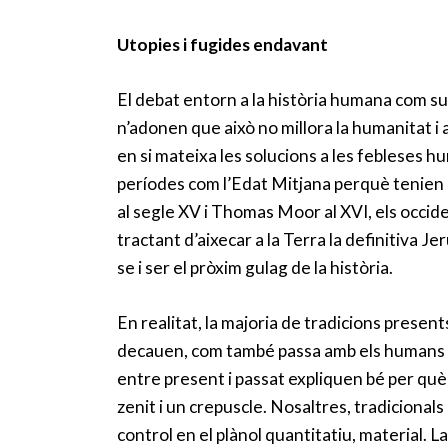
Utopies i fugides endavant
El debat entorn a la història humana com sup
n’adonen que això no millora la humanitat i a
en si mateixa les solucions a les febleses h
períodes com l’Edat Mitjana perquè tenien
al segle XV i Thomas Moor al XVI, els occide
tractant d’aixecar a la Terra la definitiva J
se i ser el pròxim gulag de la història.
En realitat, la majoria de tradicions present
decauen, com també passa amb els humans i 
entre present i passat expliquen bé per què 
zenit i un crepuscle. Nosaltres, tradicional
control en el plànol quantitatiu, material. L