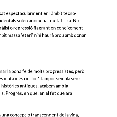
sat espectacularment en l’àmbit tecno-
ccidentals solen anomenar metafísica. No
ràlisi o regressió flagrant en coneixement
mbit massa ‘eteri’, n’hi haurà prou amb donar
nar la bona fe de molts progressistes, però
és mata més i millor? Tampoc sembla senzill
nt històries antigues, acabem amb la
ls. Progrés, en què, en el fet que ara
n una concepció transcendent de la vida,