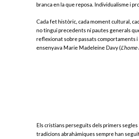
branca en la que reposa. Individualisme i pr
Cada fet històric, cada moment cultural, ca
no tingui precedents ni pautes generals que
reflexionat sobre passats comportaments i h
ensenyava Marie Madeleine Davy (
L’home 
Els cristians perseguits dels primers segles 
tradicions abrahàmiques sempre han seguit ins