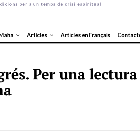
dicions per a un temps de crisi espiritual
 Maha
Articles
Articles en Français
Contact
grés. Per una lectura 
na