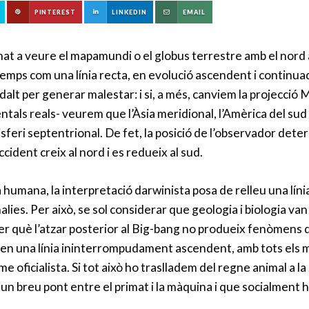
PINTEREST
LINKEDIN
EMAIL
 a veure el mapamundi o el globus terrestre amb el nord a 
temps com una línia recta, en evolució ascendent i continua
dalt per generar malestar: i si, a més, canviem la projecció M
ntals reals- veurem que l’Àsia meridional, l’Amèrica del su
feri septentrional. De fet, la posició de l’observador det
ccident creix al nord i es redueix al sud.
 la humana, la interpretació darwinista posa de relleu una lí
ies. Per això, se sol considerar que geologia i biologia van 
r què l’atzar posterior al Big-bang no produeix fenòmens de
en una línia ininterrompudament ascendent, amb tots els ma
 oficialista. Si tot això ho traslladem del regne animal a la
breu pont entre el primat i la màquina i que socialment h