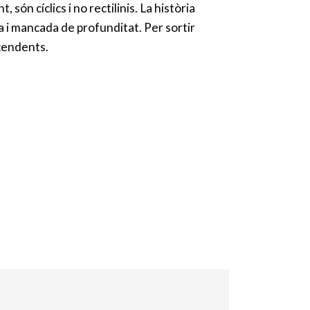
ón cíclics i no rectilinis. La història
ta i mancada de profunditat. Per sortir
scendents.