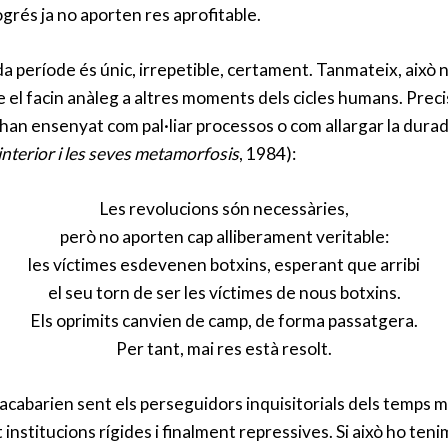
ogrés ja no aporten res aprofitable.
da període és únic, irrepetible, certament. Tanmateix, això 
 el facin anàleg a altres moments dels cicles humans. Preci
an ensenyat com pal·liar processos o com allargar la durada
interior i les seves metamorfosis
, 1984):
Les revolucions són necessàries,
però no aporten cap alliberament veritable:
les víctimes esdevenen botxins, esperant que arribi
el seu torn de ser les víctimes de nous botxins.
Els oprimits canvien de camp, de forma passatgera.
Per tant, mai res està resolt.
acabarien sent els perseguidors inquisitorials dels temps med
titucions rígides i finalment repressives. Si això ho tenim p