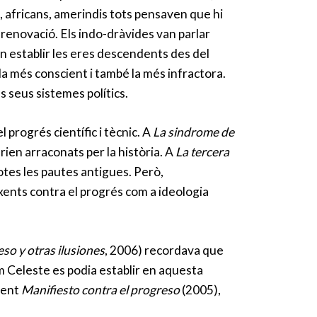
, africans, amerindis tots pensaven que hi
 renovació. Els indo-dràvides van parlar
van establir les eres descendents des del
 la més conscient i també la més infractora.
s seus sistemes polítics.
l progrés científic i tècnic. A
La sindrome de
ien arraconats per la història. A
La tercera
totes les pautes antigues. Però,
ixents contra el progrés com a ideologia
so y otras ilusiones
, 2006) recordava que
m Celeste es podia establir en aquesta
nent
Manifiesto contra el progreso
(2005),