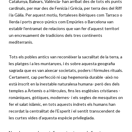
Catalunya, Balears, València- han arribat des de tots els punts
cardinals, per mar des de Fenícia i Grècia, per terra des del Riff
i la Gàlia. Per aquest motiu, fortaleses ibèriques com Tarraco o
Ilerda i ports greco-púnics com Empúries o Barcelona van
establir l’entramat de relacions que van fer d’aquest territori
un encreuament de tradicions dels tres continents
mediterranis.
Tots els pobles antics van reconèixer la sacralitat de la terra, a
les platges i a les muntanyes, i és sobre aquesta geografia
sagrada que es van aixecar societats, poders i fórmules rituals.
Certament, cap perfecció ni cap hegemonia durable -això no
està inscrit en la inestable naturalesa humana- però des dels
temples a Àrtemis o a Hèrcules, fins les esglésies cristianes -
romàniques, gòtiques, modernes- i els segles de mesquites on
fer el salat islàmic, en tots aquests indrets els humans han
recordat la centralitat de l’Esperit i el sentit transcendent de
les curtes vides d’aquesta espècie privilegiada.