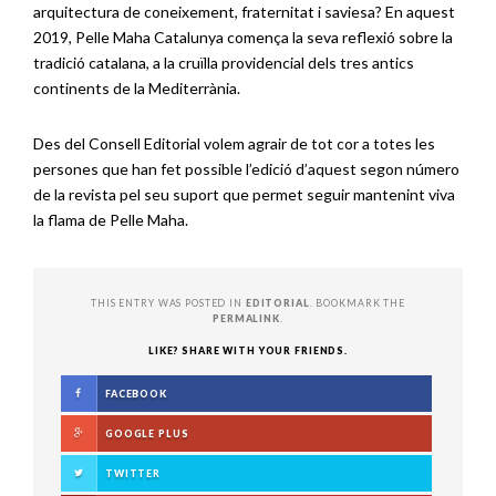
arquitectura de coneixement, fraternitat i saviesa? En aquest
2019, Pelle Maha Catalunya comença la seva reflexió sobre la
tradició catalana, a la cruïlla providencial dels tres antics
continents de la Mediterrània.
Des del Consell Editorial volem agrair de tot cor a totes les
persones que han fet possible l’edició d’aquest segon número
de la revista pel seu suport que permet seguir mantenint viva
la flama de Pelle Maha.
THIS ENTRY WAS POSTED IN
EDITORIAL
. BOOKMARK THE
PERMALINK
.
LIKE? SHARE WITH YOUR FRIENDS.
FACEBOOK
GOOGLE PLUS
TWITTER