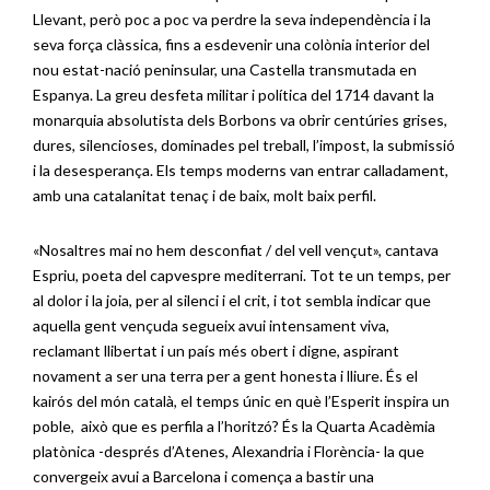
Llevant, però poc a poc va perdre la seva independència i la
seva força clàssica, fins a esdevenir una colònia interior del
nou estat-nació peninsular, una Castella transmutada en
Espanya. La greu desfeta militar i política del 1714 davant la
monarquia absolutista dels Borbons va obrir centúries grises,
dures, silencioses, dominades pel treball, l’impost, la submissió
i la desesperança. Els temps moderns van entrar calladament,
amb una catalanitat tenaç i de baix, molt baix perfil.
«Nosaltres mai no hem desconfiat / del vell vençut», cantava
Espriu, poeta del capvespre mediterrani. Tot te un temps, per
al dolor i la joia, per al silenci i el crit, i tot sembla indicar que
aquella gent vençuda segueix avui intensament viva,
reclamant llibertat i un país més obert i digne, aspirant
novament a ser una terra per a gent honesta i lliure. És el
kairós del món català, el temps únic en què l’Esperit inspira un
poble, això que es perfila a l’horitzó? És la Quarta Acadèmia
platònica -després d’Atenes, Alexandria i Florència- la que
convergeix avui a Barcelona i comença a bastir una