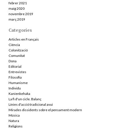
febrer 2021
maig 2020
novembre 2019
març 2019
Categories
Articles en Français
Ciència
Colonització
Comunitat
Dona
Editorial
Entrevistes
Filosofia
Humanisme
Individu
Kanienkehaka
La fi d'un cicle. Balanç
Línies d'acció tradicional avui
Mirades dissidents sobre el pensament modern
Música
Natura
Religions