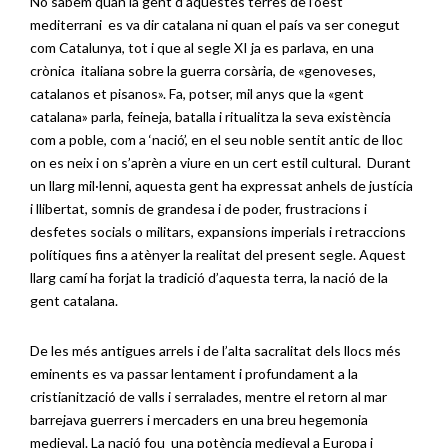
No sabem quan la gent d’aquestes terres de l’oest
mediterrani es va dir catalana ni quan el país va ser conegut
com Catalunya, tot i que al segle XI ja es parlava, en una
crònica italiana sobre la guerra corsària, de «genoveses,
catalanos et pisanos». Fa, potser, mil anys que la «gent
catalana» parla, feineja, batalla i ritualitza la seva existència
com a poble, com a ‘nació’, en el seu noble sentit antic de lloc
on es neix i on s’aprèn a viure en un cert estil cultural. Durant
un llarg mil·lenni, aquesta gent ha expressat anhels de justícia
i llibertat, somnis de grandesa i de poder, frustracions i
desfetes socials o militars, expansions imperials i retraccions
polítiques fins a atènyer la realitat del present segle. Aquest
llarg camí ha forjat la tradició d’aquesta terra, la nació de la
gent catalana.
De les més antigues arrels i de l’alta sacralitat dels llocs més
eminents es va passar lentament i profundament a la
cristianització de valls i serralades, mentre el retorn al mar
barrejava guerrers i mercaders en una breu hegemonia
medieval. La nació fou una potència medieval a Europa i