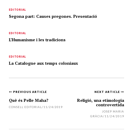
EDITORIAL
Segona part: Causes pregones. Presentació
EDITORIAL
L’Humanisme i les tradicions
EDITORIAL
La Catalogne aux temps coloniaux
PREVIOUS ARTICLE
NEXT ARTICLE
Post
Què és Pelle Maha?
Religió, una etimologia
controvertida
navigation
CONSELL EDITORIAL
/
11/24/2019
JOSEP MARIA
GRÀCIA
/
11/24/2019