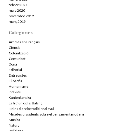
febrer 2021
maig 2020
novembre 2019
març 2019
Categories
Articles en Français
Ciència
Colonització
Comunitat
Dona
Editorial
Entrevistes
Filosofia
Humanisme
Individu
Kanienkehaka
La fi d'un cicle. Balanç
Línies d'acció tradicional avui
Mirades dissidents sobre el pensament modern
Música
Natura
Religions