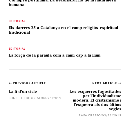
humana
EDITORIAL
Els darrers 25 a Catalunya en el camp religiós-espiritual-
tradicional
EDITORIAL
La força de la paraula com a camí cap a la llum
PREVIOUS ARTICLE
NEXT ARTICLE
Post
La fi d’un cicle
Les esquerres fagocitades
per l’individualisme
navigation
CONSELL EDITORIAL
/
03/21/2019
modern. El cristianisme i
l’esquerra als dos últims
segles
RAFA CRESPO
/
03/21/2019