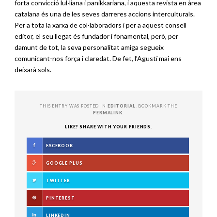
forta convicció lul·liana i panikkariana, i aquesta revista en àrea
catalana és una de les seves darreres accions interculturals.
Per a tota la xarxa de col·laboradors i per a aquest consell
editor, el seu llegat és fundador i fonamental, però, per
damunt de tot, la seva personalitat amiga segueix
comunicant-nos força i claredat. De fet, l’Agustí mai ens
deixarà sols.
THIS ENTRY WAS POSTED IN
EDITORIAL
. BOOKMARK THE
PERMALINK
.
LIKE? SHARE WITH YOUR FRIENDS.
FACEBOOK
GOOGLE PLUS
TWITTER
PINTEREST
LINKEDIN