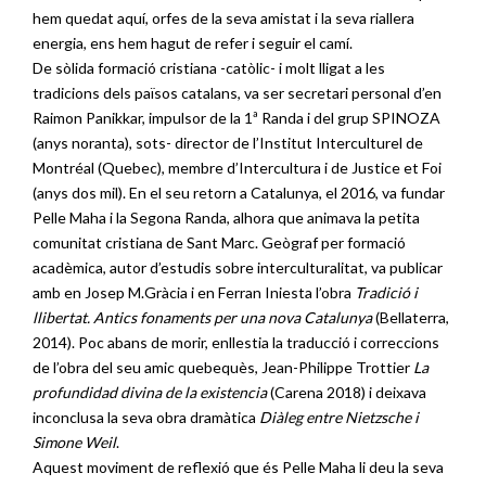
hem quedat aquí, orfes de la seva amistat i la seva riallera
energia, ens hem hagut de refer i seguir el camí.
De sòlida formació cristiana -catòlic- i molt lligat a les
tradicions dels països catalans, va ser secretari personal d’en
Raimon Panikkar, impulsor de la 1ª Randa i del grup SPINOZA
(anys noranta), sots- director de l’Institut Interculturel de
Montréal (Quebec), membre d’Intercultura i de Justice et Foi
(anys dos mil). En el seu retorn a Catalunya, el 2016, va fundar
Pelle Maha i la Segona Randa, alhora que animava la petita
comunitat cristiana de Sant Marc. Geògraf per formació
acadèmica, autor d’estudis sobre interculturalitat, va publicar
amb en Josep M.Gràcia i en Ferran Iniesta l’obra
Tradició i
llibertat. Antics fonaments per una nova Catalunya
(Bellaterra,
2014). Poc abans de morir, enllestia la traducció i correccions
de l’obra del seu amic quebequès, Jean-Philippe Trottier
La
profundidad divina de la existencia
(Carena 2018) i deixava
inconclusa la seva obra dramàtica
Diàleg entre Nietzsche i
Simone Weil
.
Aquest moviment de reflexió que és Pelle Maha li deu la seva